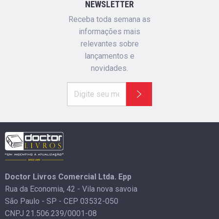
NEWSLETTER
Receba toda semana as
informações mais
relevantes sobre
lançamentos e
novidades.
Doctor Livros Comercial Ltda. Epp
Rua da Economia, 42 - Vila nova savoia
São Paulo - SP - CEP 03532-050
CNPJ 21.506.239/0001-08