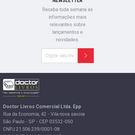
NEWSLETTER
Receba toda semana as
informações mais
relevantes sobre
lançamentos e
novidades.
Doctor Livros Comercial Ltda. Epp
Rua da Economia, 42 - Vila nova savoia
São Paulo - SP - CEP 03532-050
CNPJ 21.506.239/0001-08