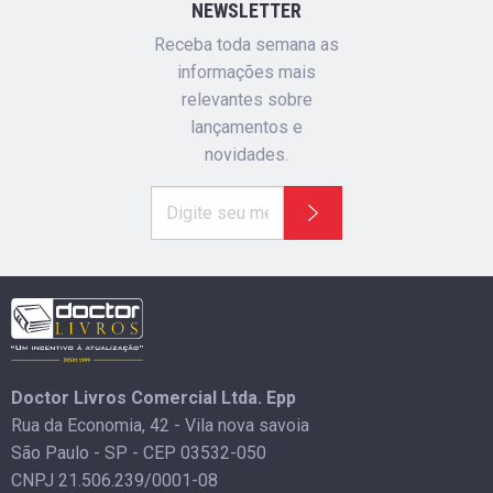
NEWSLETTER
Receba toda semana as
informações mais
relevantes sobre
lançamentos e
novidades.
Doctor Livros Comercial Ltda. Epp
Rua da Economia, 42 - Vila nova savoia
São Paulo - SP - CEP 03532-050
CNPJ 21.506.239/0001-08